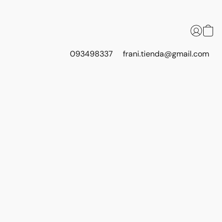
093498337
frani.tienda@gmail.com