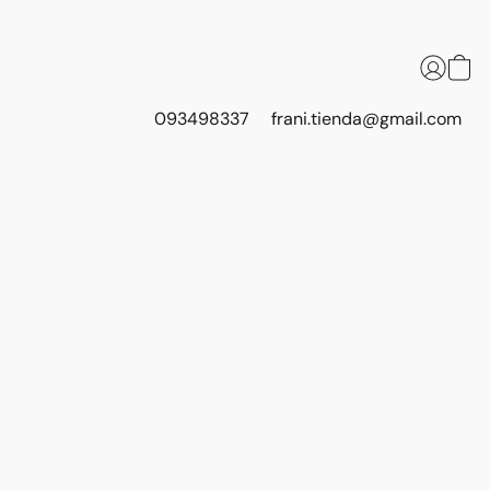
093498337
frani.tienda@gmail.com