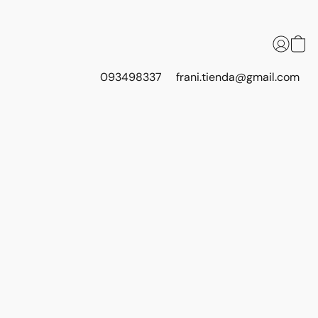
093498337
frani.tienda@gmail.com